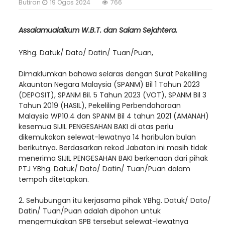
Butiran
19 Ogos 2024
766
Assalamualaikum W.B.T. dan Salam Sejahtera.
YBhg. Datuk/ Dato/ Datin/ Tuan/Puan,
Dimaklumkan bahawa selaras dengan Surat Pekeliling
Akauntan Negara Malaysia (SPANM) Bil 1 Tahun 2023
(DEPOSIT), SPANM Bil. 5 Tahun 2023 (VOT), SPANM Bil 3
Tahun 2019 (HASIL), Pekeliling Perbendaharaan
Malaysia WP10.4 dan SPANM Bil 4 tahun 2021 (AMANAH)
kesemua SIJIL PENGESAHAN BAKI di atas perlu
dikemukakan selewat-lewatnya 14 haribulan bulan
berikutnya. Berdasarkan rekod Jabatan ini masih tidak
menerima SIJIL PENGESAHAN BAKI berkenaan dari pihak
PTJ YBhg. Datuk/ Dato/ Datin/ Tuan/Puan dalam
tempoh ditetapkan.
2. Sehubungan itu kerjasama pihak YBhg. Datuk/ Dato/
Datin/ Tuan/Puan adalah dipohon untuk
mengemukakan SPB tersebut selewat-lewatnya