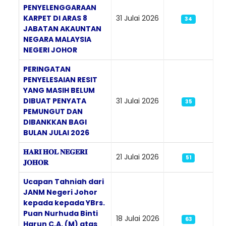
PENYELENGGARAAN
KARPET DI ARAS 8
31 Julai 2026
34
JABATAN AKAUNTAN
NEGARA MALAYSIA
NEGERI JOHOR
PERINGATAN
PENYELESAIAN RESIT
YANG MASIH BELUM
DIBUAT PENYATA
31 Julai 2026
35
PEMUNGUT DAN
DIBANKKAN BAGI
BULAN JULAI 2026
𝐇𝐀𝐑𝐈 𝐇𝐎𝐋 𝐍𝐄𝐆𝐄𝐑𝐈
21 Julai 2026
51
𝐉𝐎𝐇𝐎𝐑
Ucapan Tahniah dari
JANM Negeri Johor
kepada kepada YBrs.
Puan Nurhuda Binti
18 Julai 2026
63
Harun C.A. (M) atas