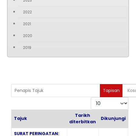
2023
2022
2021
2020
2019
Penapis Tajuk
Tapisan
Kos
Paparkan
Tarikh
Tajuk
Dikunjungi
diterbitkan
Articles
SURAT PERINGATAN: