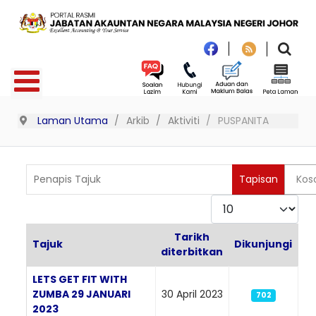
Laman Utama
Arkib
Aktiviti
PUSPANITA
Penapis Tajuk
Tapisan
Kos
Paparkan
Tarikh
Tajuk
Dikunjungi
diterbitkan
Articles
LETS GET FIT WITH
ZUMBA 29 JANUARI
30 April 2023
702
2023