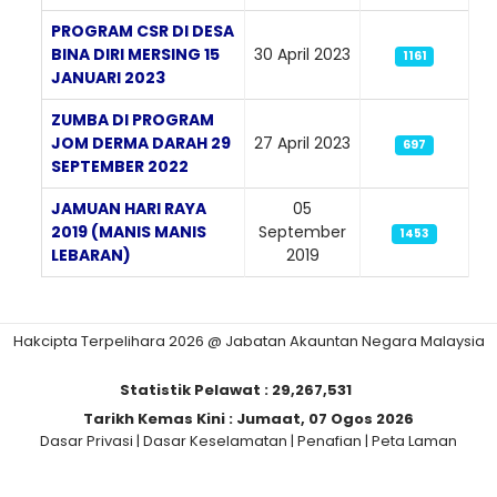
PROGRAM CSR DI DESA
BINA DIRI MERSING 15
30 April 2023
1161
JANUARI 2023
ZUMBA DI PROGRAM
JOM DERMA DARAH 29
27 April 2023
697
SEPTEMBER 2022
JAMUAN HARI RAYA
05
2019 (MANIS MANIS
September
1453
LEBARAN)
2019
Hakcipta Terpelihara 2026 @ Jabatan Akauntan Negara Malaysia
Statistik Pelawat :
29,267,531
Tarikh Kemas Kini :
Jumaat, 07 Ogos 2026
Dasar Privasi
|
Dasar Keselamatan
|
Penafian
|
Peta Laman