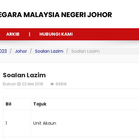
ARKIB
HUBUNGI KAMI
023
Johor
Soalan Lazim
Soalan Lazim
Soalan Lazim
Butiran
02 Mei 2018
99816
Bil
Tajuk
1
Unit Akaun