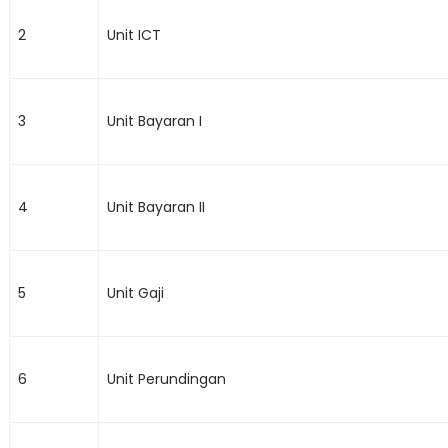
2
Unit ICT
3
Unit Bayaran I
4
Unit Bayaran II
5
Unit Gaji
6
Unit Perundingan