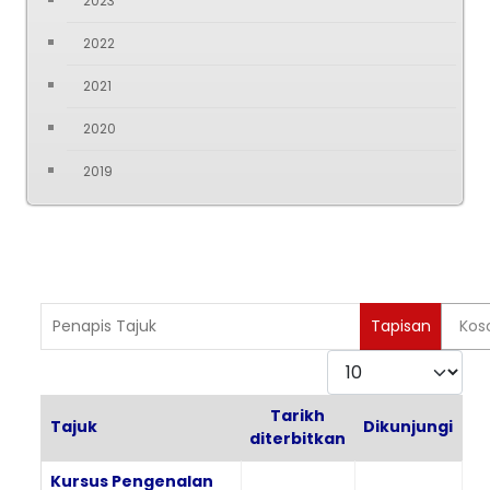
2023
2022
2021
2020
2019
Penapis Tajuk
Tapisan
Kos
Paparkan
Tarikh
Tajuk
Dikunjungi
diterbitkan
Articles
Kursus Pengenalan