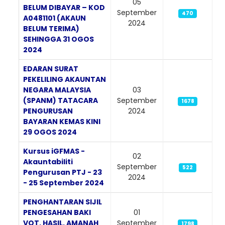
05
BELUM DIBAYAR – KOD
September
470
A0481101 (AKAUN
2024
BELUM TERIMA)
SEHINGGA 31 OGOS
2024
EDARAN SURAT
PEKELILING AKAUNTAN
NEGARA MALAYSIA
03
(SPANM) TATACARA
September
1678
PENGURUSAN
2024
BAYARAN KEMAS KINI
29 OGOS 2024
Kursus iGFMAS -
02
Akauntabiliti
September
522
Pengurusan PTJ - 23
2024
- 25 September 2024
PENGHANTARAN SIJIL
PENGESAHAN BAKI
01
VOT, HASIL, AMANAH
September
1798